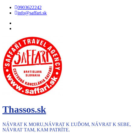
Skip
0903622242
to
info@saffari.sk
content
Thassos.sk
NÁVRAT K MORU,NÁVRAT K ĽUĎOM, NÁVRAT K SEBE,
NÁVRAT TAM, KAM PATRÍTE.