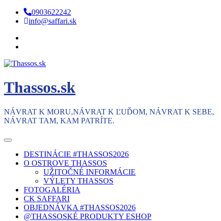
Skip
0903622242
to
info@saffari.sk
content
Thassos.sk
NÁVRAT K MORU,NÁVRAT K ĽUĎOM, NÁVRAT K SEBE,
NÁVRAT TAM, KAM PATRÍTE.
DESTINÁCIE #THASSOS2026
O OSTROVE THASSOS
UŽITOČNÉ INFORMÁCIE
VÝLETY THASSOS
FOTOGALÉRIA
CK SAFFARI
OBJEDNÁVKA #THASSOS2026
@THASSOSKÉ PRODUKTY ESHOP