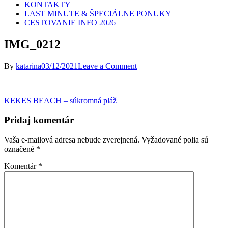
KONTAKTY
LAST MINUTE & ŠPECIÁLNE PONUKY
CESTOVANIE INFO 2026
IMG_0212
on
By
katarina
03/12/2021
Leave a Comment
IMG_0212
Navigácia
KEKES BEACH – súkromná pláž
v
Pridaj komentár
článku
Vaša e-mailová adresa nebude zverejnená.
Vyžadované polia sú
označené
*
Komentár
*