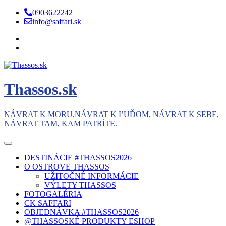
Skip
0903622242
to
info@saffari.sk
content
Thassos.sk
NÁVRAT K MORU,NÁVRAT K ĽUĎOM, NÁVRAT K SEBE,
NÁVRAT TAM, KAM PATRÍTE.
DESTINÁCIE #THASSOS2026
O OSTROVE THASSOS
UŽITOČNÉ INFORMÁCIE
VÝLETY THASSOS
FOTOGALÉRIA
CK SAFFARI
OBJEDNÁVKA #THASSOS2026
@THASSOSKÉ PRODUKTY ESHOP